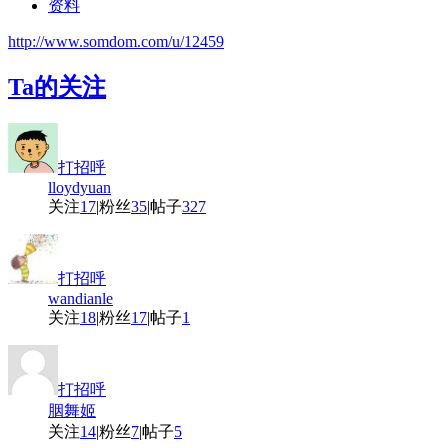
资料
http://www.somdom.com/u/12459
Ta的关注
打招呼
lloydyuan
关注
17
|
粉丝
35
|
帖子
327
打招呼
wandianle
关注
18
|
粉丝
17
|
帖子
1
打招呼
胭舞姬
关注
14
|
粉丝
7
|
帖子
5