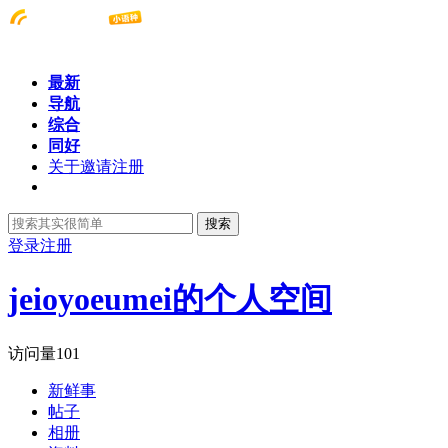
最新
导航
综合
同好
关于邀请注册
搜索
登录
注册
jeioyoeumei的个人空间
访问量
101
新鲜事
帖子
相册