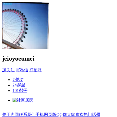
jeioyoeumei
加关注
写私信
打招呼
7
关注
24
粉丝
101
帖子
关于声同
联系我们
手机网页版
QQ群
大家喜欢
热门话题