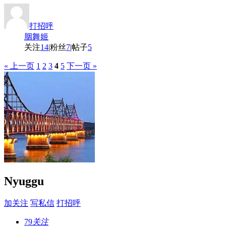
打招呼
胭舞姬
关注
14
|
粉丝
7
|
帖子
5
« 上一页
1
2
3
4
5
下一页 »
Nyuggu
加关注
写私信
打招呼
79
关注