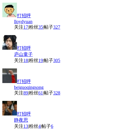
打招呼
lloydyuan
关注
17
|
粉丝
35
|
帖子
327
打招呼
庐山童子
关注
18
|
粉丝
19
|
帖子
305
打招呼
beiguoqingsong
关注
89
|
粉丝
61
|
帖子
328
打招呼
静夜思
关注
13
|
粉丝
4
|
帖子
6