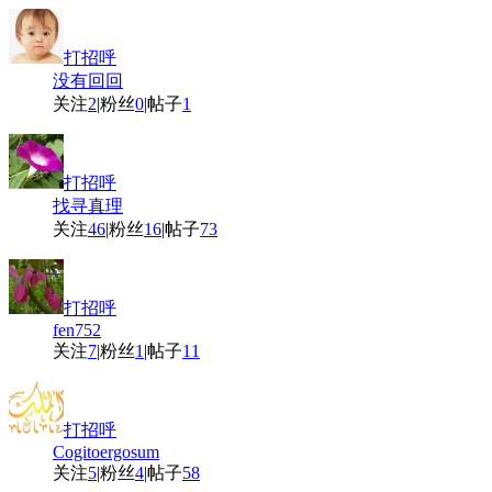
打招呼
没有回回
关注
2
|
粉丝
0
|
帖子
1
打招呼
找寻真理
关注
46
|
粉丝
16
|
帖子
73
打招呼
fen752
关注
7
|
粉丝
1
|
帖子
11
打招呼
Cogitoergosum
关注
5
|
粉丝
4
|
帖子
58