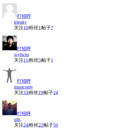
打招呼
trieuky
关注
10
|
粉丝
1
|
帖子
7
打招呼
wyfwps
关注
11
|
粉丝
5
|
帖子
1
打招呼
musiconly
关注
33
|
粉丝
19
|
帖子
24
打招呼
uils
关注
24
|
粉丝
22
|
帖子
56