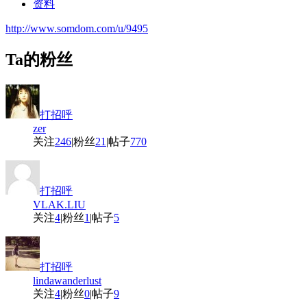
资料
http://www.somdom.com/u/9495
Ta的粉丝
打招呼
zer
关注
246
|
粉丝
21
|
帖子
770
打招呼
VLAK.LIU
关注
4
|
粉丝
1
|
帖子
5
打招呼
lindawanderlust
关注
4
|
粉丝
0
|
帖子
9