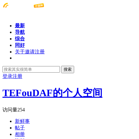
最新
导航
综合
同好
关于邀请注册
搜索
登录
注册
TEFouDAF的个人空间
访问量
254
新鲜事
帖子
相册