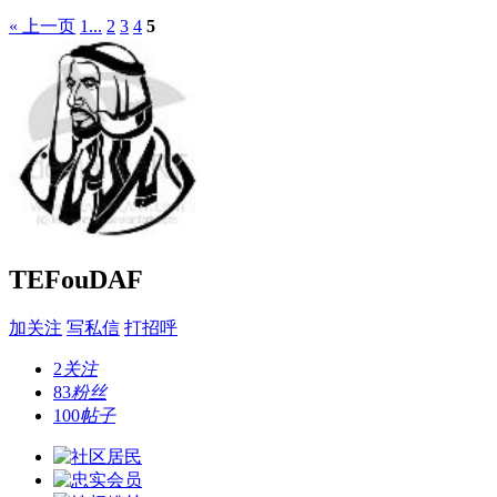
« 上一页
1...
2
3
4
5
TEFouDAF
加关注
写私信
打招呼
2
关注
83
粉丝
100
帖子