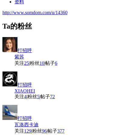
资料
http://www.somdom.com/u/14360
Ta的粉丝
打招呼
紫苏
关注
25
|
粉丝
10
|
帖子
6
打招呼
XIAOHEI
关注
4
|
粉丝
5
|
帖子
72
打招呼
瓦洛西卡迪
关注
129
|
粉丝
96
|
帖子
377