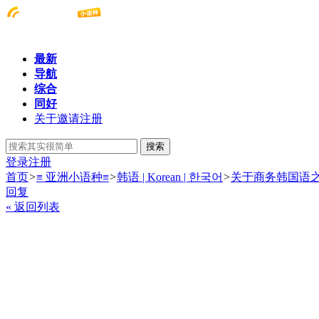
最新
导航
综合
同好
关于邀请注册
搜索
登录
注册
首页
>
≡ 亚洲小语种≡
>
韩语 | Korean | 한국어
>
关于商务韩国语
回复
« 返回列表