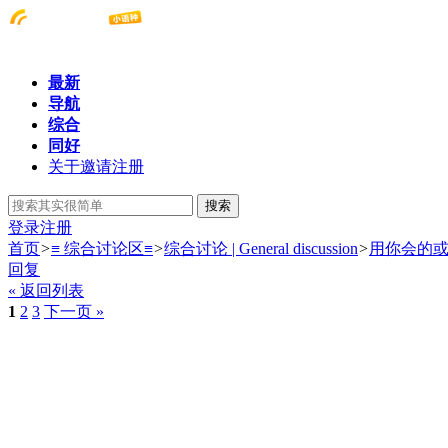
最新
导航
综合
同好
关于邀请注册
搜索
登录
注册
首页
>
≡ 综合讨论区≡
>
综合讨论 | General discussion
>
用你会的或
回复
« 返回列表
1
2
3
下一页 »