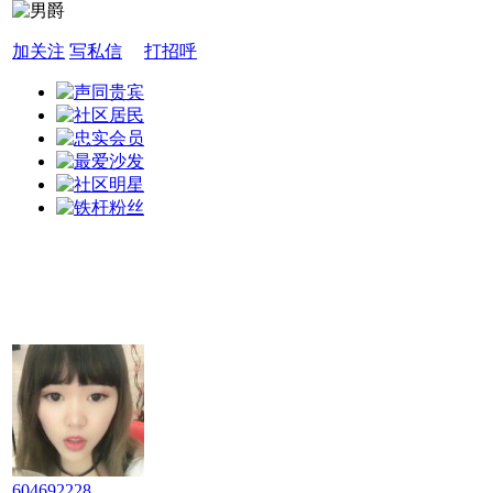
加关注
写私信
打招呼
604692228