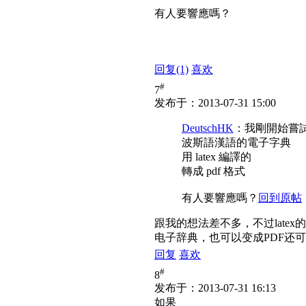
有人要響應嗎？
回复
(1)
喜欢
#
7
发布于：2013-07-31 15:00
DeutschHK
：我剛開始嘗
波斯語漢語的電子字典
用 latex 編譯的
轉成 pdf 格式
有人要響應嗎？
回到原帖
跟我的想法差不多，不过late
电子辞典，也可以变成PDF还
回复
喜欢
#
8
发布于：2013-07-31 16:13
如果