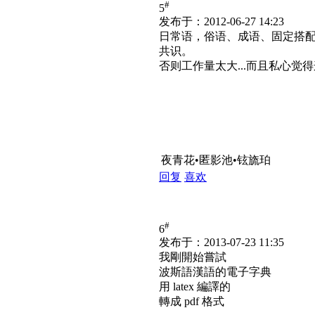
#
5
发布于：2012-06-27 14:23
日常语，俗语、成语、固定搭
共识。
否则工作量太大...而且私心
夜青花•匿影池•铉旒珀
回复
喜欢
#
6
发布于：2013-07-23 11:35
我剛開始嘗試
波斯語漢語的電子字典
用 latex 編譯的
轉成 pdf 格式