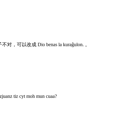
 这句子不对，可以改成 Dio benas la kuraĝulon. 。
gzjuanz tiz cyt moh mun cuaa?