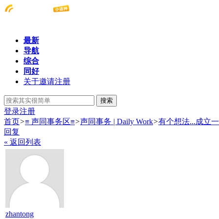
最新
导航
综合
同好
关于邀请注册
搜索
登录
注册
首页
>
≡ 声同事务区≡
>
声同事务 | Daily Work
>
有个想法...成
回复
« 返回列表
zhantong