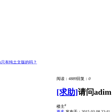
adim只有纯土文版的吗？
阅读：
4889
回复：
0
[求助]
请问adi
#
楼主
更多
发布于：2015-03-08 22:41