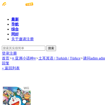
最新
导航
综合
同好
关于邀请注册
搜索
登录
注册
首页
>
≡ 亚洲小语种≡
>
土耳其语 | Turkish | Türkçe
>
请问adim 
回复
« 返回列表