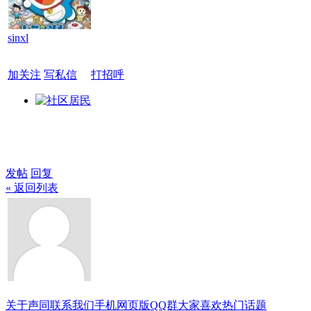
sinxl
加关注
写私信
打招呼
发帖
回复
« 返回列表
关于声同
联系我们
手机网页版
QQ群
大家喜欢
热门话题