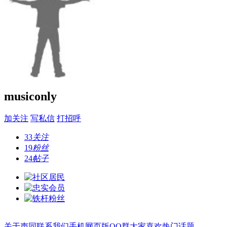
musiconly
加关注
写私信
打招呼
33
关注
19
粉丝
24
帖子
关于声同
联系我们
手机网页版
QQ群
大家喜欢
热门话题