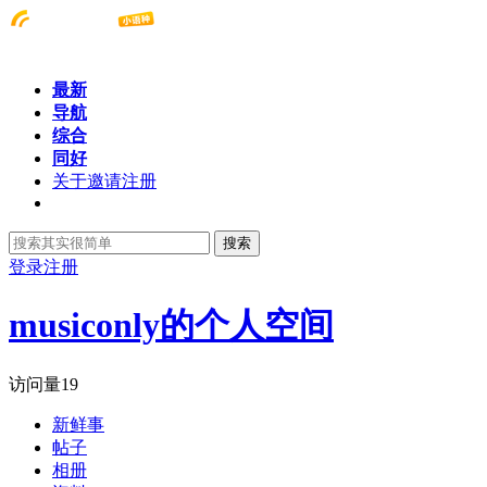
最新
导航
综合
同好
关于邀请注册
搜索
登录
注册
musiconly的个人空间
访问量
19
新鲜事
帖子
相册