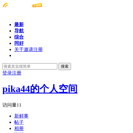
最新
导航
综合
同好
关于邀请注册
搜索
登录
注册
pika44的个人空间
访问量
11
新鲜事
帖子
相册