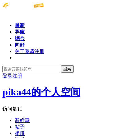
最新
导航
综合
同好
关于邀请注册
搜索
登录
注册
pika44的个人空间
访问量
11
新鲜事
帖子
相册