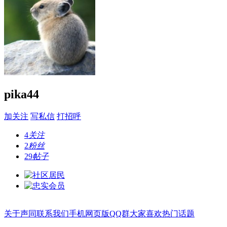
pika44
加关注
写私信
打招呼
4
关注
2
粉丝
29
帖子
关于声同
联系我们
手机网页版
QQ群
大家喜欢
热门话题