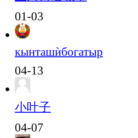
01-03
кынташѝбогатыр
04-13
小叶子
04-07