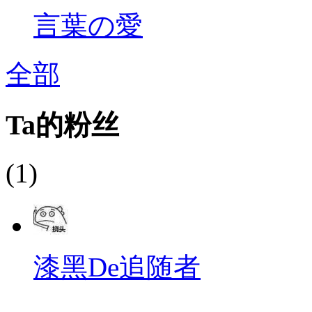
言葉の愛
全部
Ta的粉丝
(1)
漆黑De追随者