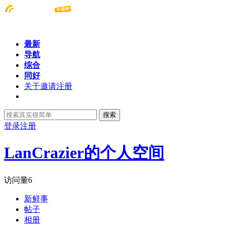
最新
导航
综合
同好
关于邀请注册
搜索
登录
注册
LanCrazier的个人空间
访问量
6
新鲜事
帖子
相册