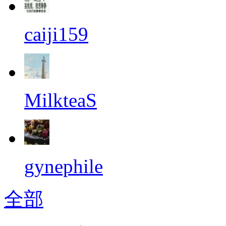
caiji159
MilkteaS
gynephile
全部