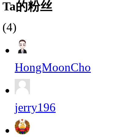
Ta的粉丝
(4)
HongMoonCho
jerry196