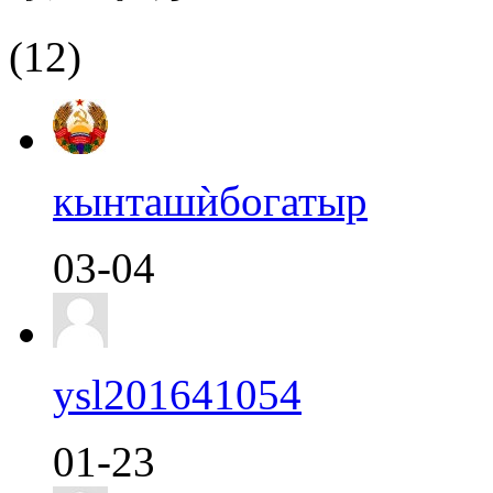
(12)
кынташѝбогатыр
03-04
ysl201641054
01-23