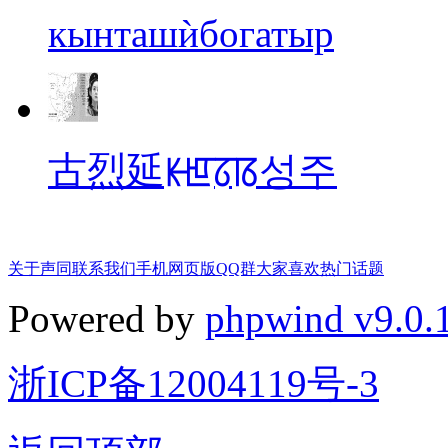
кынташѝбогатыр
古烈延ꡡꡁꡞꡋ성주
关于声同
联系我们
手机网页版
QQ群
大家喜欢
热门话题
Powered by
phpwind v9.0.
浙ICP备12004119号-3