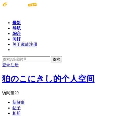
最新
导航
综合
同好
关于邀请注册
搜索
登录
注册
狛のこにきし的个人空间
访问量
20
新鲜事
帖子
相册