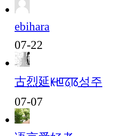
ebihara
07-22
古烈延ꡡꡁꡞꡋ성주
07-07