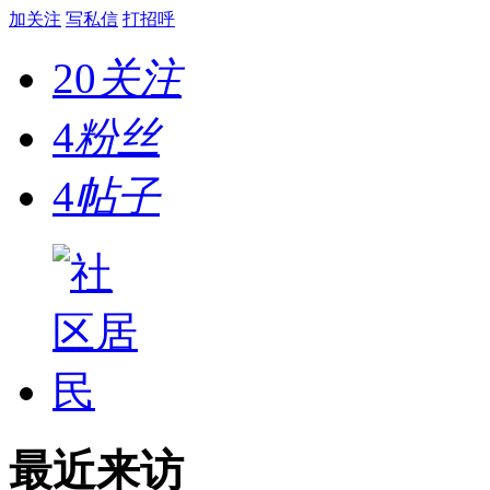
加关注
写私信
打招呼
20
关注
4
粉丝
4
帖子
最近来访