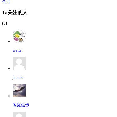
全部
Ta关注的人
(5)
waga
janicle
闲庭信步