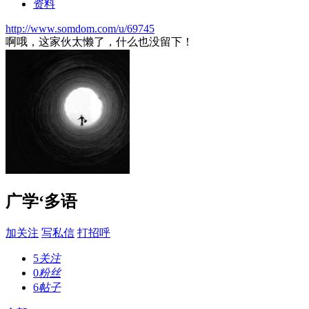
资料
http://www.somdom.com/u/69745
啊哦，这家伙太懒了，什么也没留下！
广学‘多语
加关注
写私信
打招呼
5
关注
0
粉丝
6
帖子