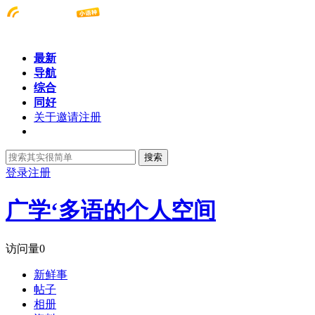
最新
导航
综合
同好
关于邀请注册
搜索
登录
注册
广学‘多语的个人空间
访问量
0
新鲜事
帖子
相册