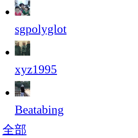
sgpolyglot
xyz1995
Beatabing
全部