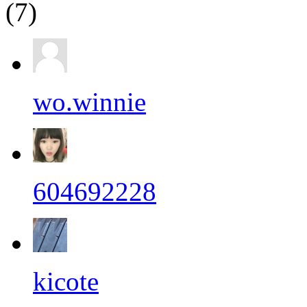
(7)
wo.winnie
604692228
kicote