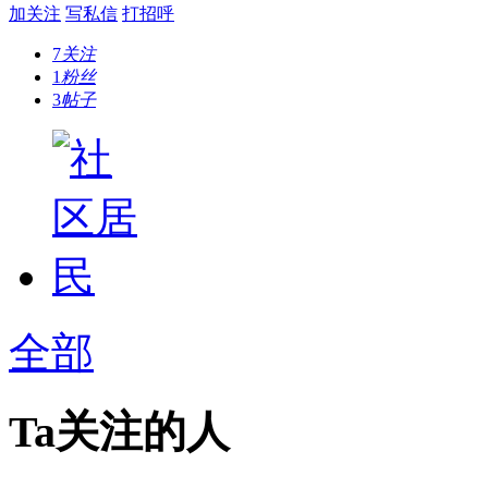
加关注
写私信
打招呼
7
关注
1
粉丝
3
帖子
全部
Ta关注的人