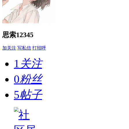
思索12345
加关注
写私信
打招呼
1
关注
0
粉丝
5
帖子