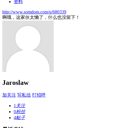
资料
http://www.somdom.com/u/680339
啊哦，这家伙太懒了，什么也没留下！
Jaroslaw
加关注
写私信
打招呼
1
关注
0
粉丝
4
帖子