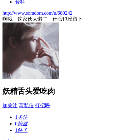
资料
http://www.somdom.com/u/680242
啊哦，这家伙太懒了，什么也没留下！
妖精舌头爱吃肉
加关注
写私信
打招呼
1
关注
0
粉丝
1
帖子