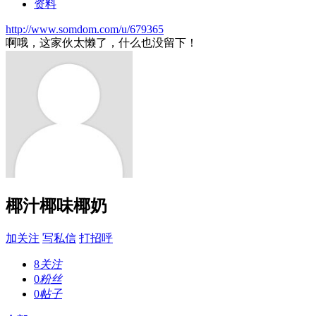
资料
http://www.somdom.com/u/679365
啊哦，这家伙太懒了，什么也没留下！
椰汁椰味椰奶
加关注
写私信
打招呼
8
关注
0
粉丝
0
帖子