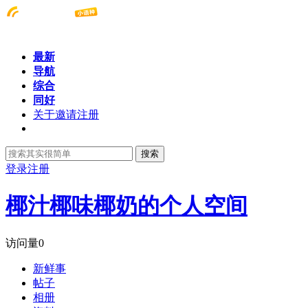
最新
导航
综合
同好
关于邀请注册
搜索
登录
注册
椰汁椰味椰奶的个人空间
访问量
0
新鲜事
帖子
相册