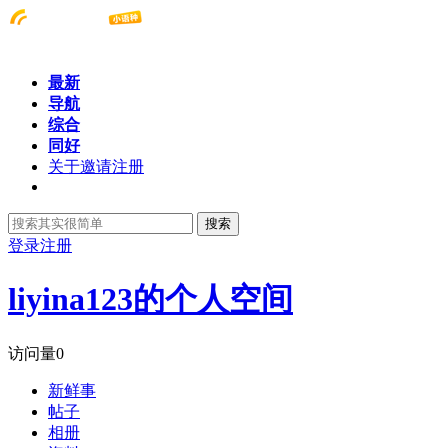
最新
导航
综合
同好
关于邀请注册
搜索
登录
注册
liyina123的个人空间
访问量
0
新鲜事
帖子
相册