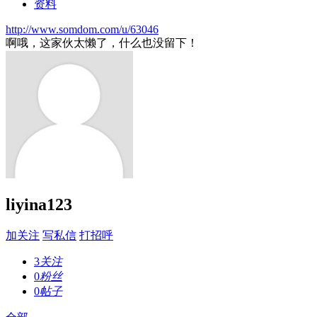
资料
http://www.somdom.com/u/63046
啊哦，这家伙太懒了，什么也没留下！
liyina123
加关注
写私信
打招呼
3
关注
0
粉丝
0
帖子