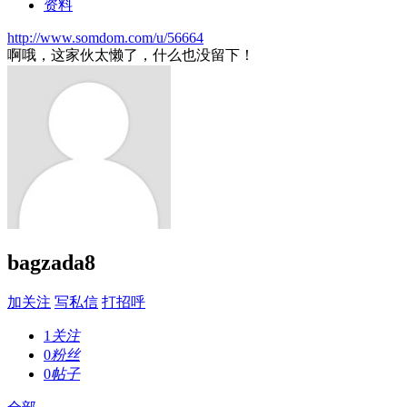
资料
http://www.somdom.com/u/56664
啊哦，这家伙太懒了，什么也没留下！
bagzada8
加关注
写私信
打招呼
1
关注
0
粉丝
0
帖子