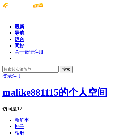
最新
导航
综合
同好
关于邀请注册
搜索
登录
注册
malike881115的个人空间
访问量
12
新鲜事
帖子
相册