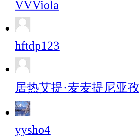
VVViola
hftdp123
居热艾提·麦麦提尼亚
yysho4