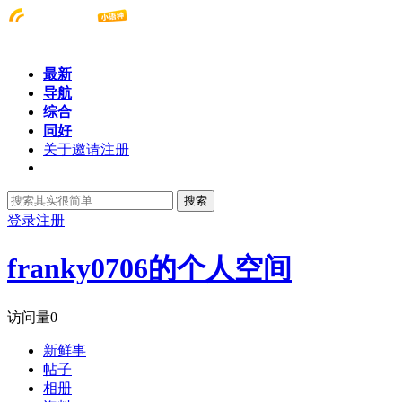
最新
导航
综合
同好
关于邀请注册
搜索
登录
注册
franky0706的个人空间
访问量
0
新鲜事
帖子
相册