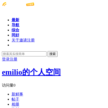
最新
导航
综合
同好
关于邀请注册
搜索
登录
注册
emilio的个人空间
访问量
0
新鲜事
帖子
相册