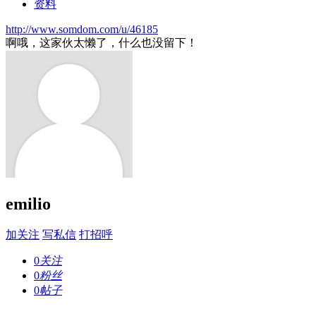
资料
http://www.somdom.com/u/46185
啊哦，这家伙太懒了，什么也没留下！
emilio
加关注
写私信
打招呼
0
关注
0
粉丝
0
帖子