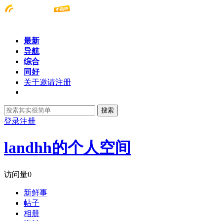
最新
导航
综合
同好
关于邀请注册
搜索
登录
注册
landhh的个人空间
访问量
0
新鲜事
帖子
相册