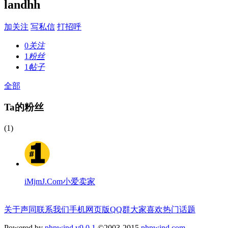
landhh
加关注
写私信
打招呼
0
关注
1
粉丝
1
帖子
全部
Ta的粉丝
(1)
iMjmJ.Com小爱卖家
关于声同
联系我们
手机网页版
QQ群
大家喜欢
热门话题
Powered by
phpwind v9.0.1
©2003-2015
phpwind.com