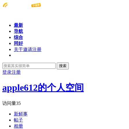
最新
导航
综合
同好
关于邀请注册
搜索
登录
注册
apple612的个人空间
访问量
35
新鲜事
帖子
相册