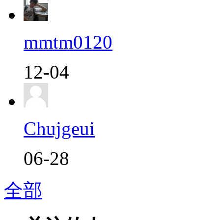
mmtm0120
12-04
Chujgeui
06-28
全部