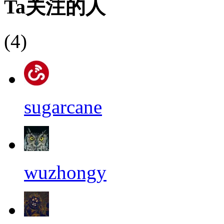
Ta关注的人
(4)
sugarcane
wuzhongy