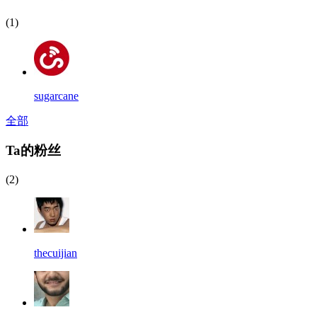
(1)
sugarcane
全部
Ta的粉丝
(2)
thecuijian