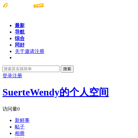
最新
导航
综合
同好
关于邀请注册
搜索
登录
注册
SuerteWendy的个人空间
访问量
0
新鲜事
帖子
相册