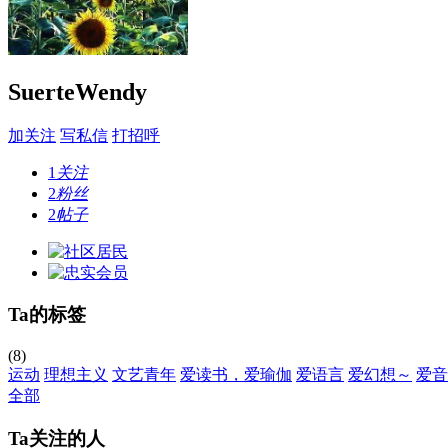
SuerteWendy
加关注
写私信
打招呼
1
关注
2
粉丝
2
帖子
Ta的标签
(8)
运动
理想主义
文艺青年
爱读书，爱瑜伽
爱语言
爱幻想～
爱音
全部
Ta关注的人