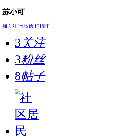
苏小可
加关注
写私信
打招呼
3
关注
3
粉丝
8
帖子