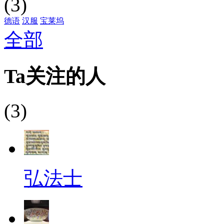
(3)
德语
汉服
宝莱坞
全部
Ta关注的人
(3)
弘法士