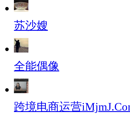
苏沙嫂
全能偶像
跨境电商运营iMjmJ.Co