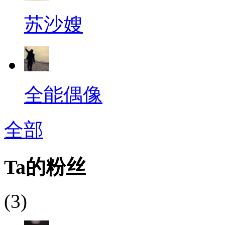
苏沙嫂
全能偶像
全部
Ta的粉丝
(3)