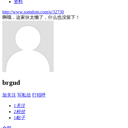
资料
http://www.somdom.com/u/32730
啊哦，这家伙太懒了，什么也没留下！
brgud
加关注
写私信
打招呼
1
关注
2
粉丝
1
帖子