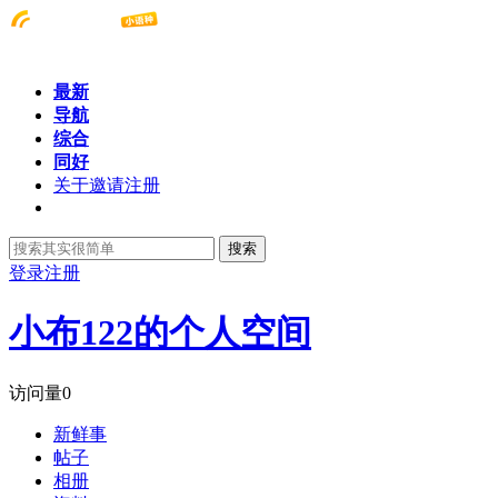
最新
导航
综合
同好
关于邀请注册
搜索
登录
注册
小布122的个人空间
访问量
0
新鲜事
帖子
相册