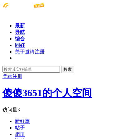
最新
导航
综合
同好
关于邀请注册
搜索
登录
注册
傻傻3651的个人空间
访问量
3
新鲜事
帖子
相册