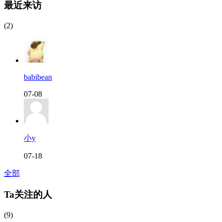
最近来访
(2)
babibean
07-08
小y
07-18
全部
Ta关注的人
(9)