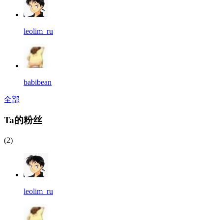
leolim_ru
babibean
全部
Ta的粉丝
(2)
leolim_ru