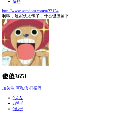
资料
http://www.somdom.com/u/32124
啊哦，这家伙太懒了，什么也没留下！
傻傻3651
加关注
写私信
打招呼
9
关注
2
粉丝
0
帖子