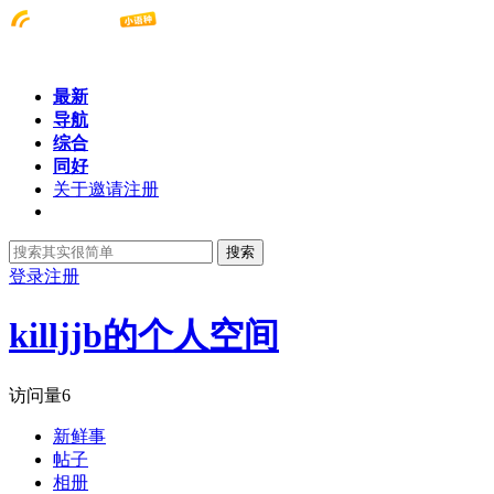
最新
导航
综合
同好
关于邀请注册
搜索
登录
注册
killjjb的个人空间
访问量
6
新鲜事
帖子
相册