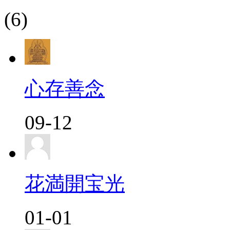
(6)
心存善念
09-12
花満開宝光
01-01