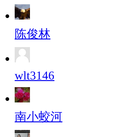
陈俊林
wlt3146
南小蛟河