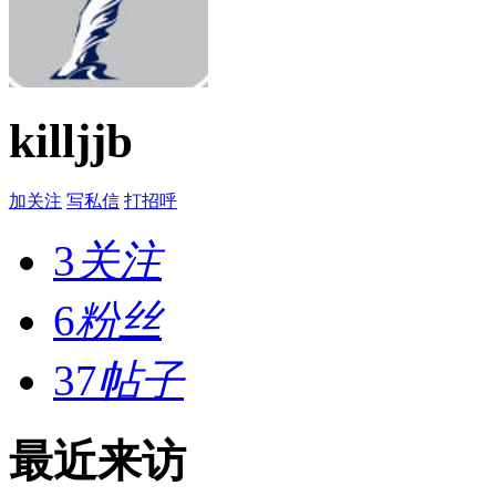
killjjb
加关注
写私信
打招呼
3
关注
6
粉丝
37
帖子
最近来访