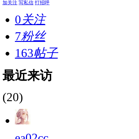
加关注
写私信
打招呼
0
关注
7
粉丝
163
帖子
最近来访
(20)
ea02cc