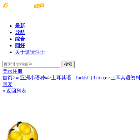
最新
导航
综合
同好
关于邀请注册
搜索
登录
注册
首页
>
≡ 亚洲小语种≡
>
土耳其语 | Turkish | Türkçe
>
土耳其语资
回复
« 返回列表