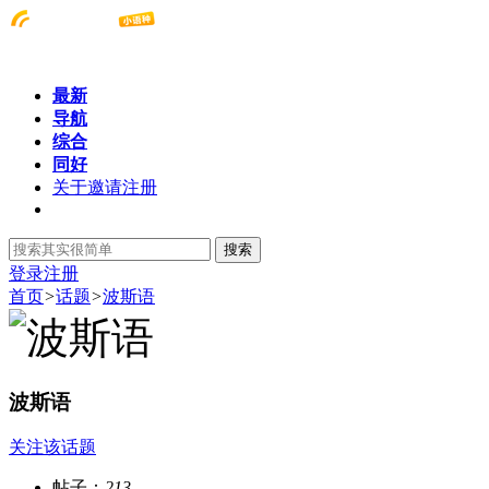
最新
导航
综合
同好
关于邀请注册
搜索
登录
注册
首页
>
话题
>
波斯语
波斯语
关注该话题
帖子：
213