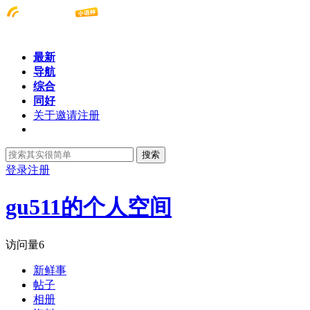
最新
导航
综合
同好
关于邀请注册
搜索
登录
注册
gu511的个人空间
访问量
6
新鲜事
帖子
相册