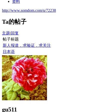
资料
http://www.somdom.com/u/72238
Ta的帖子
主题
|
回复
帖子标题
新人报道，求验证，求关注
日本语
gu511