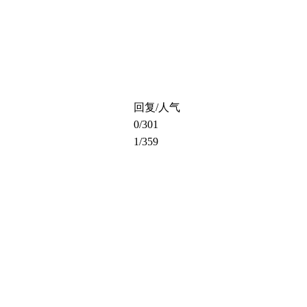
回复/人气
0
/301
1
/359