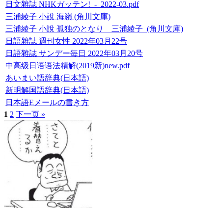
日文雜誌 NHKガッテン!_-_2022-03.pdf
三浦綾子 小說 海嶺 (角川文庫)
三浦綾子 小說 孤独のとなり _ 三浦綾子_(角川文庫)
日語雜誌 週刊女性 2022年03月22号
日語雜誌 サンデー毎日 2022年03月20号
中高级日语语法精解(2019新)new.pdf
あいまい語辞典(日本語)
新明解国語辞典(日本語)
日本語Eメールの書き方
1
2
下一页 »