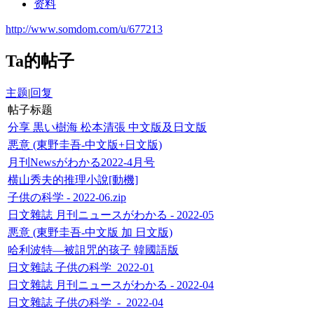
资料
http://www.somdom.com/u/677213
Ta的帖子
主题
|
回复
帖子标题
分享 黒い樹海 松本清張 中文版及日文版
悪意 (東野圭吾-中文版+日文版)
月刊Newsがわかる2022-4月号
横山秀夫的推理小說[動機]
子供の科学 - 2022-06.zip
日文雜誌 月刊ニュースがわかる - 2022-05
悪意 (東野圭吾-中文版 加 日文版)
哈利波特—被詛咒的孩子 韓國語版
日文雜誌 子供の科学_2022-01
日文雜誌 月刊ニュースがわかる - 2022-04
日文雜誌 子供の科学_-_2022-04