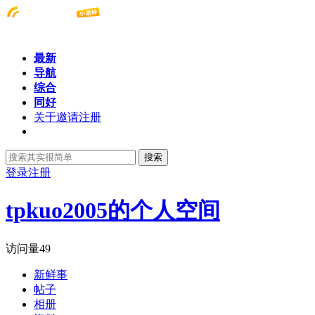
最新
导航
综合
同好
关于邀请注册
搜索
登录
注册
tpkuo2005的个人空间
访问量
49
新鲜事
帖子
相册