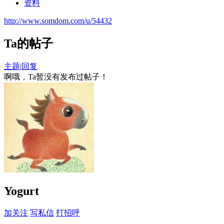
资料
http://www.somdom.com/u/54432
Ta的帖子
主题
|
回复
啊哦，Ta暂没有发布过帖子！
Yogurt
加关注
写私信
打招呼