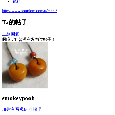
资料
http://www.somdom.com/u/39005
Ta的帖子
主题
|
回复
啊哦，Ta暂没有发布过帖子！
smokeypooh
加关注
写私信
打招呼