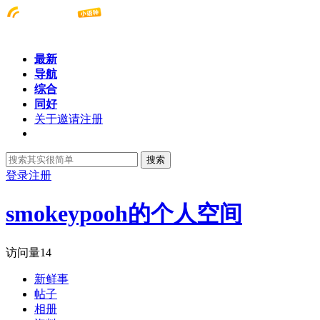
最新
导航
综合
同好
关于邀请注册
搜索
登录
注册
smokeypooh的个人空间
访问量
14
新鲜事
帖子
相册