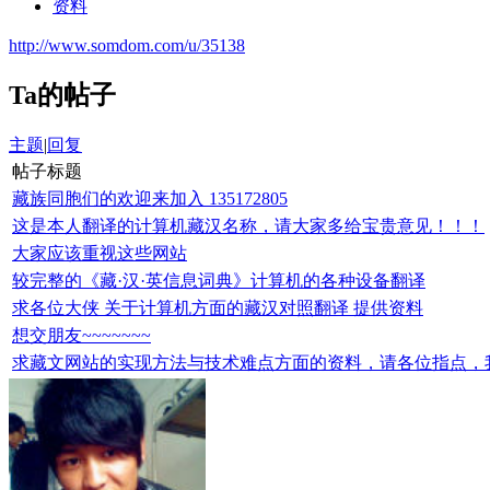
资料
http://www.somdom.com/u/35138
Ta的帖子
主题
|
回复
帖子标题
藏族同胞们的欢迎来加入 135172805
这是本人翻译的计算机藏汉名称，请大家多给宝贵意见！！！
大家应该重视这些网站
较完整的《藏·汉·英信息词典》计算机的各种设备翻译
求各位大侠 关于计算机方面的藏汉对照翻译 提供资料
想交朋友~~~~~~~
求藏文网站的实现方法与技术难点方面的资料，请各位指点，