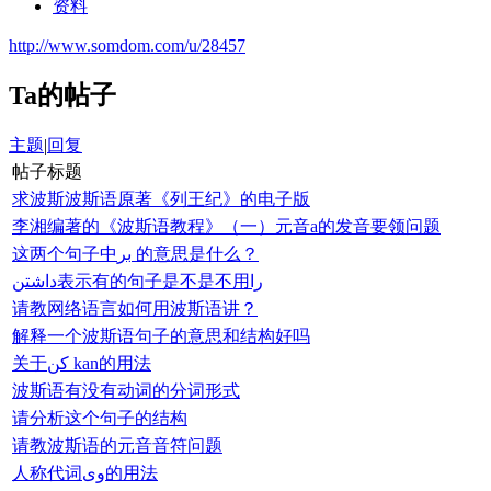
资料
http://www.somdom.com/u/28457
Ta的帖子
主题
|
回复
帖子标题
求波斯波斯语原著《列王纪》的电子版
李湘编著的《波斯语教程》（一）元音a的发音要领问题
这两个句子中بر 的意思是什么？
داشتن表示有的句子是不是不用را
请教网络语言如何用波斯语讲？
解释一个波斯语句子的意思和结构好吗
关于كن kan的用法
波斯语有没有动词的分词形式
请分析这个句子的结构
请教波斯语的元音音符问题
人称代词وی的用法