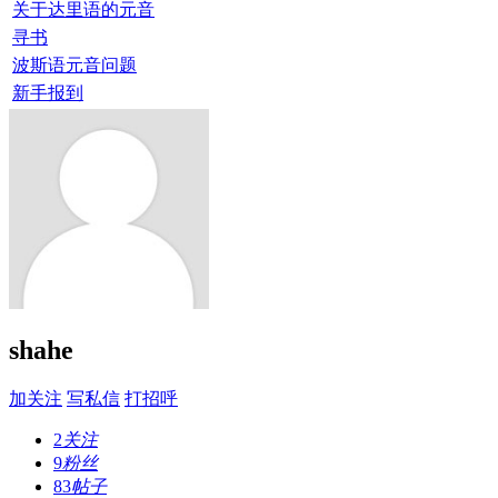
关于达里语的元音
寻书
波斯语元音问题
新手报到
shahe
加关注
写私信
打招呼
2
关注
9
粉丝
83
帖子