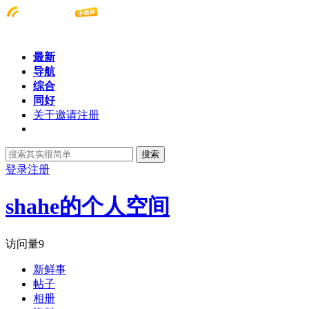
最新
导航
综合
同好
关于邀请注册
搜索
登录
注册
shahe的个人空间
访问量
9
新鲜事
帖子
相册