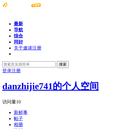
最新
导航
综合
同好
关于邀请注册
搜索
登录
注册
danzhijie741的个人空间
访问量
10
新鲜事
帖子
相册