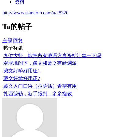
资料
http://www.somdom.com/u/28320
Ta的帖子
主题
|
回复
帖子标题
各位大虾，能把所有藏语方言资料汇集一下吗
弱弱地问下，藏文和蒙文有啥渊源
藏文好学好用证1
藏文好学好用证2
藏文入门口诀（拉萨话）希望有用
扎西德勒，新手报到，多多指教