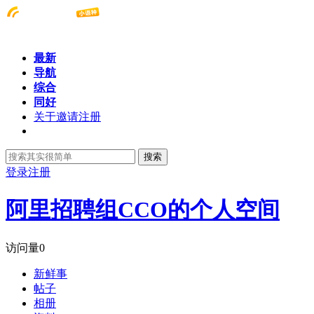
最新
导航
综合
同好
关于邀请注册
搜索
登录
注册
阿里招聘组CCO的个人空间
访问量
0
新鲜事
帖子
相册