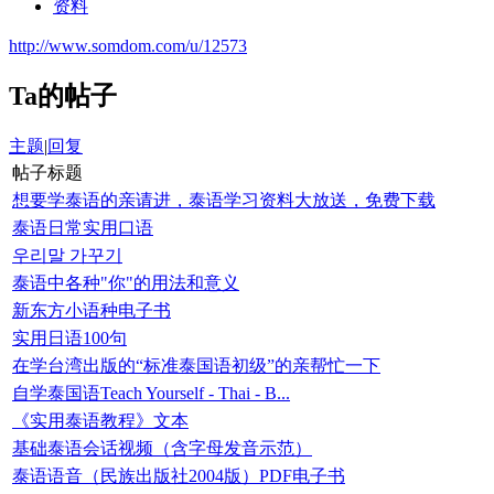
资料
http://www.somdom.com/u/12573
Ta的帖子
主题
|
回复
帖子标题
想要学泰语的亲请进，泰语学习资料大放送，免费下载
泰语日常实用口语
우리말 가꾸기
泰语中各种"你"的用法和意义
新东方小语种电子书
实用日语100句
在学台湾出版的“标准泰国语初级”的亲帮忙一下
自学泰国语Teach Yourself - Thai - B...
《实用泰语教程》文本
基础泰语会话视频（含字母发音示范）
泰语语音（民族出版社2004版）PDF电子书