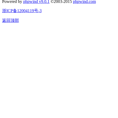
Powered by
phpwind v9.0.1
©2003-2015
phpwind.com
浙ICP备12004119号-3
返回顶部