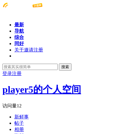
最新
导航
综合
同好
关于邀请注册
搜索
登录
注册
player5的个人空间
访问量
12
新鲜事
帖子
相册