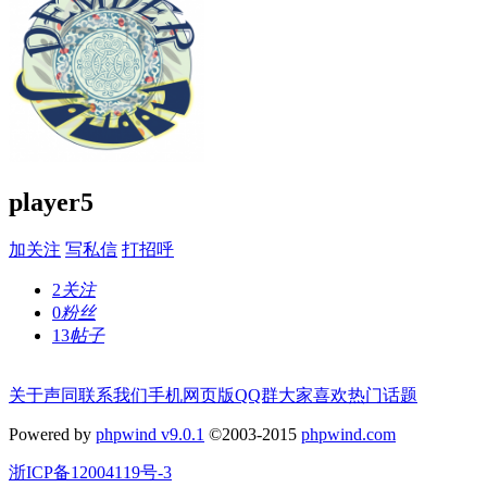
player5
加关注
写私信
打招呼
2
关注
0
粉丝
13
帖子
关于声同
联系我们
手机网页版
QQ群
大家喜欢
热门话题
Powered by
phpwind v9.0.1
©2003-2015
phpwind.com
浙ICP备12004119号-3