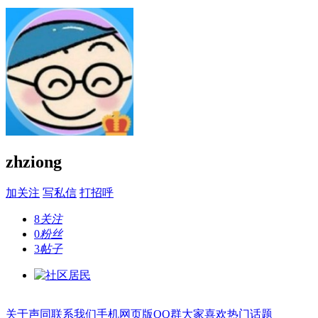
zhziong
加关注
写私信
打招呼
8
关注
0
粉丝
3
帖子
关于声同
联系我们
手机网页版
QQ群
大家喜欢
热门话题