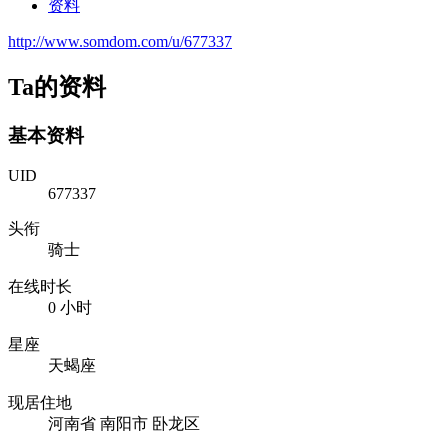
资料
http://www.somdom.com/u/677337
Ta的资料
基本资料
UID
677337
头衔
骑士
在线时长
0 小时
星座
天蝎座
现居住地
河南省 南阳市 卧龙区