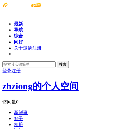
最新
导航
综合
同好
关于邀请注册
搜索
登录
注册
zhziong的个人空间
访问量
0
新鲜事
帖子
相册