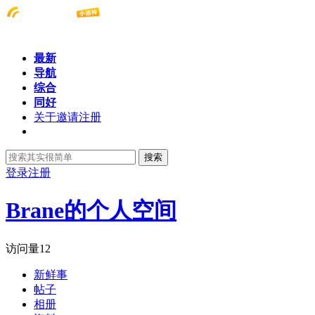
最新
导航
综合
同好
关于邀请注册
搜索
登录
注册
Brane的个人空间
访问量
12
新鲜事
帖子
相册