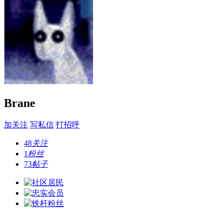
Brane
加关注
写私信
打招呼
48
关注
1
粉丝
73
帖子