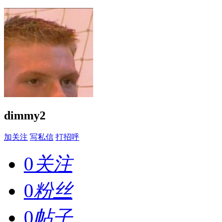
dimmy2
加关注
写私信
打招呼
0
关注
0
粉丝
0
帖子