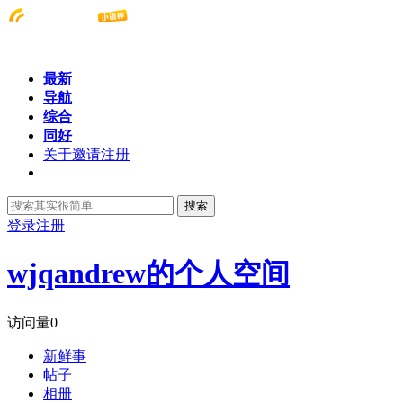
最新
导航
综合
同好
关于邀请注册
搜索
登录
注册
wjqandrew的个人空间
访问量
0
新鲜事
帖子
相册