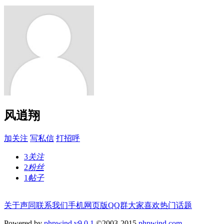
风逍翔
加关注
写私信
打招呼
3
关注
2
粉丝
1
帖子
关于声同
联系我们
手机网页版
QQ群
大家喜欢
热门话题
Powered by
phpwind v9.0.1
©2003-2015
phpwind.com