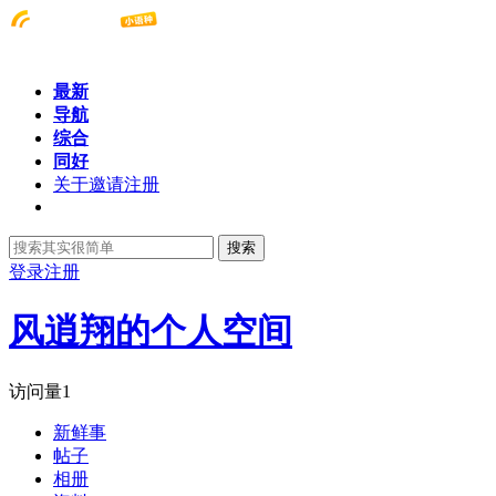
最新
导航
综合
同好
关于邀请注册
搜索
登录
注册
风逍翔的个人空间
访问量
1
新鲜事
帖子
相册