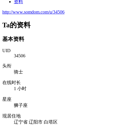
资料
http://www.somdom.com/u/34506
Ta的资料
基本资料
UID
34506
头衔
骑士
在线时长
1 小时
星座
狮子座
现居住地
辽宁省 辽阳市 白塔区